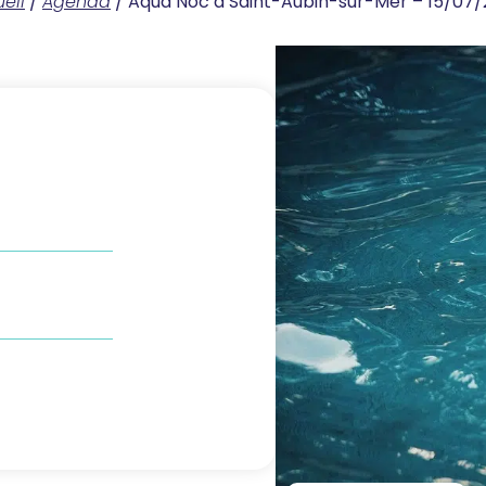
eil
/
Agenda
/
Aqua’Noc à Saint-Aubin-sur-Mer – 15/07