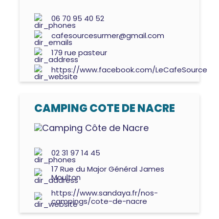
06 70 95 40 52
cafesourcesurmer@gmail.com
179 rue pasteur
https://www.facebook.com/LeCafeSource
CAMPING COTE DE NACRE
02 31 97 14 45
17 Rue du Major Général James
Moulton
https://www.sandaya.fr/nos-
campings/cote-de-nacre