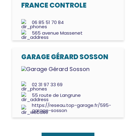
FRANCE CONTROLE
06 85 51 70 84
565 avenue Massenet
GARAGE GÉRARD SOSSON
02 31 97 33 69
55 route de Langrune
https://reseau.top-garage.fr/595-
garage-sosson