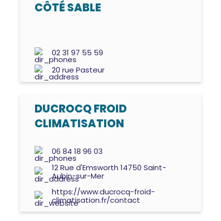
CÔTÉ SABLE
02 31 97 55 59
20 rue Pasteur
DUCROCQ FROID
CLIMATISATION
06 84 18 96 03
12 Rue d'Emsworth 14750 Saint-
Aubin-sur-Mer
https://www.ducrocq-froid-
climatisation.fr/contact