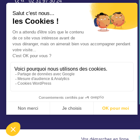
02 31 97 30 24
mairie@saintaubinsurmer.fr
Vos démarches en ligne