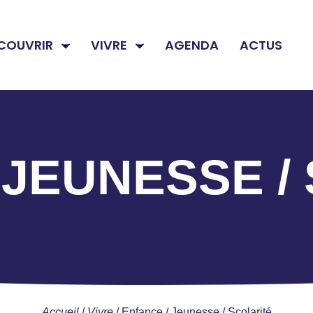
COUVRIR
VIVRE
AGENDA
ACTUS
 JEUNESSE /
Accueil
/
Vivre
/
Enfance / Jeunesse / Scolarité