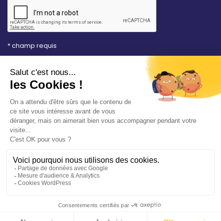
* champ requis
Votre adresse e-mail est uniquement utilisée pour
vous envoyer les lettres d'information de la Mairie de
Saint-Aubin-sur-Mer. Vous pouvez à tout moment
utiliser le lien de désabonnement intégré dans la
newsletter. Consultez notre
politique de
confidentialité
pour en savoir plus.
Vos démarches en ligne
Politique de confidentialité
Mentions légales
Accessibilité conforme à 94%
Plan du site