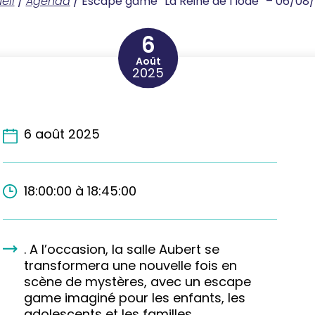
eil
/
Agenda
/
Escape game “La Reine de l’Iode” – 06/08
6
Août
2025
6 août 2025
18:00:00 à 18:45:00
. A l’occasion, la salle Aubert se
transformera une nouvelle fois en
scène de mystères, avec un escape
game imaginé pour les enfants, les
adolescents et les familles…