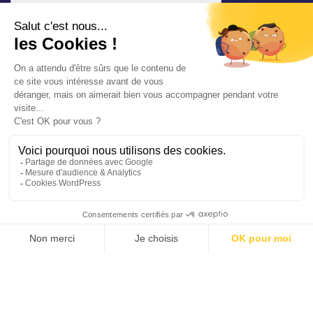
* champ requis
Votre adresse e-mail est uniquement utilisée pour
vous envoyer les lettres d'information de la Mairie de
Saint-Aubin-sur-Mer. Vous pouvez à tout moment
utiliser le lien de désabonnement intégré dans la
newsletter. Consultez notre
politique de
confidentialité
pour en savoir plus.
Vos démarches en ligne
Politique de confidentialité
Mentions légales
Accessibilité conforme à 94%