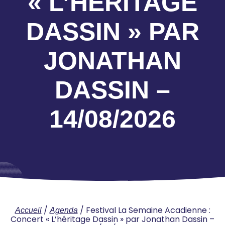
« L’HÉRITAGE
DASSIN » PAR
JONATHAN
DASSIN –
14/08/2026
/
/
Festival La Semaine Acadienne :
Accueil
Agenda
Concert « L’héritage Dassin » par Jonathan Dassin –