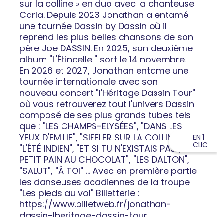
sur la colline » en duo avec la chanteuse
Carla. Depuis 2023 Jonathan a entamé
une tournée Dassin by Dassin où il
reprend les plus belles chansons de son
père Joe DASSIN. En 2025, son deuxième
album "L'Étincelle " sort le 14 novembre.
En 2026 et 2027, Jonathan entame une
tournée internationale avec son
nouveau concert "l'Héritage Dassin Tour"
où vous retrouverez tout l'univers Dassin
composé de ses plus grands tubes tels
que : "LES CHAMPS-ELYSÉES", "DANS LES
YEUX D'EMILIE", "SIFFLER SUR LA COLLINE",
EN 1
CLIC
"L'ÉTÉ INDIEN", "ET SI TU N'EXISTAIS PAS", "LE
PETIT PAIN AU CHOCOLAT", "LES DALTON",
"SALUT", "À TOI" ... Avec en première partie
les danseuses acadiennes de la troupe
"Les pieds au vol" Billetterie :
https://www.billetweb.fr/jonathan-
dassin-lheritage-dassin-tour