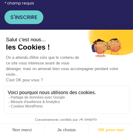
* champ requis
Votre adresse e-mail est uniquement utilisée pour
vous envoyer les lettres d'information de la Mairie de
Saint-Aubin-sur-Mer. Vous pouvez à tout moment
utiliser le lien de désabonnement intégré dans la
newsletter. Consultez notre
politique de
confidentialité
pour en savoir plus.
Vos démarches en ligne
Politique de confidentialité
Mentions légales
Accessibilité conforme à 94%
Plan du site