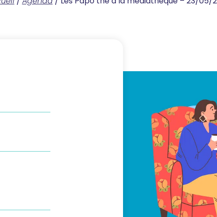
ueil
/
Agenda
/
Les Papo’thé à la médiathèque – 23/05/