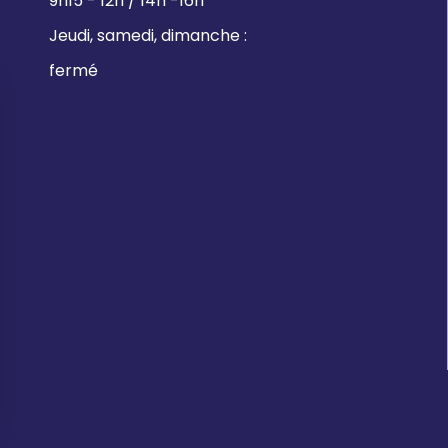
9h15 - 12h / 14h -16h
Jeudi, samedi, dimanche :
fermé