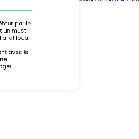
tour par le
st un must
al et local.
nt avec le
une
ager.