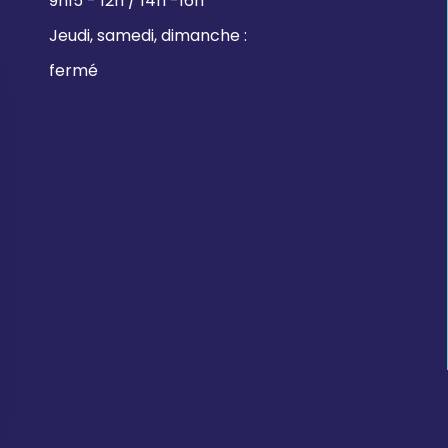
9h15 - 12h / 14h -16h
Jeudi, samedi, dimanche :
fermé