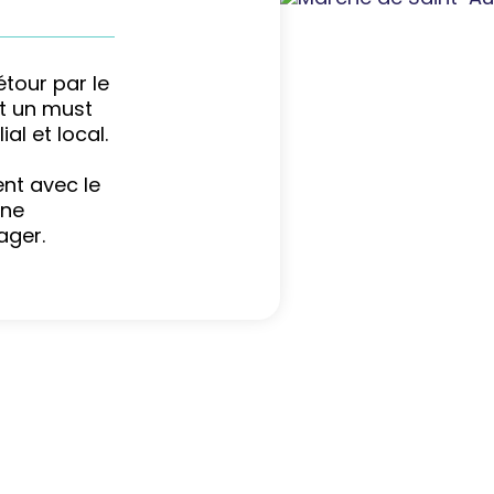
tour par le
st un must
al et local.
nt avec le
une
ager.