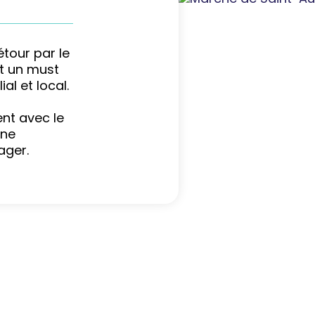
tour par le
st un must
al et local.
nt avec le
une
ager.