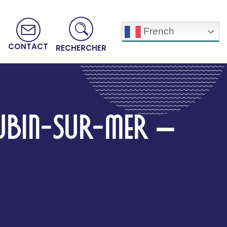
French
CONTACT
RECHERCHER
UBIN-SUR-MER –