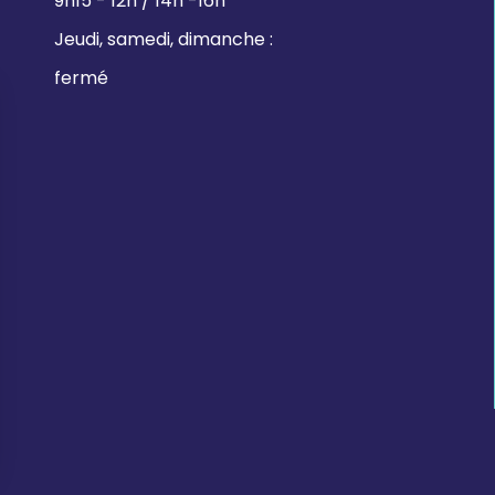
9h15 - 12h / 14h -16h
Jeudi, samedi, dimanche :
fermé