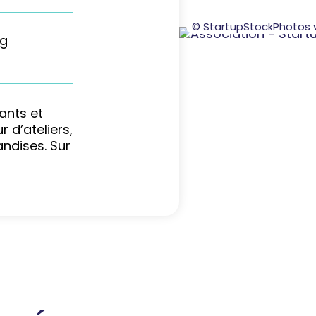
© StartupStockPhotos v
ig
ants et
 d’ateliers,
ndises. Sur