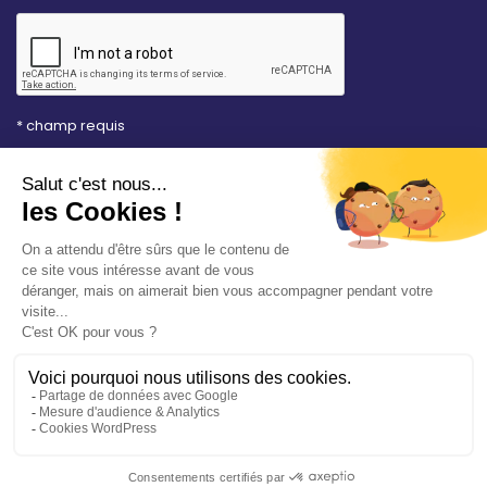
* champ requis
Votre adresse e-mail est uniquement utilisée pour
vous envoyer les lettres d'information de la Mairie de
Saint-Aubin-sur-Mer. Vous pouvez à tout moment
utiliser le lien de désabonnement intégré dans la
newsletter. Consultez notre
politique de
confidentialité
pour en savoir plus.
Vos démarches en ligne
Politique de confidentialité
Mentions légales
Accessibilité conforme à 94%