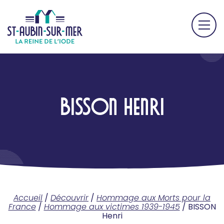
BISSON HENRI
Accueil
/
Découvrir
/
Hommage aux Morts pour la
France
/
Hommage aux victimes 1939-1945
/
BISSON
Henri