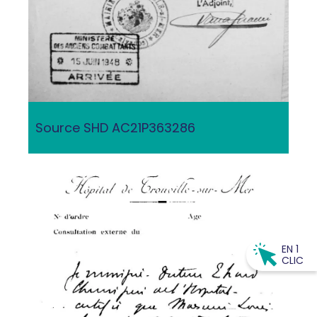
Source SHD AC21P363286
EN 1
CLIC