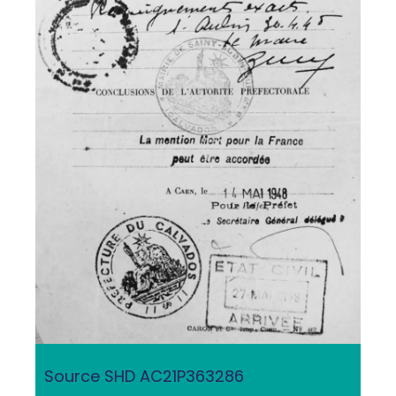
Source SHD AC21P363286