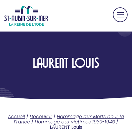
LAURENT LOUIS
Accueil
/
Découvrir
/
Hommage aux Morts pour la
France
/
Hommage aux victimes 1939-1945
/
LAURENT Louis