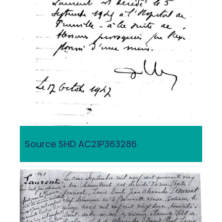
Source SHD AC21P363286