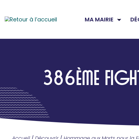
MA MAIRIE
DÉ
386ÈME FIGH
Accueil
/
Découvrir
/
Hommage aux Morts pour la F