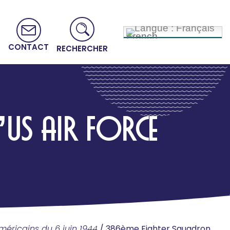
French
CONTACT
RECHERCHER
US AIR FORCE
éricains du 6 juin 1944
/
386ème Fighter Squadron