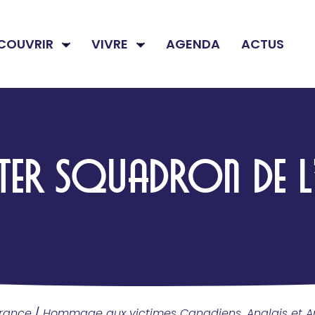
COUVRIR
VIVRE
AGENDA
ACTUS
TER SQUADRON DE L’
rance
/
Hommage aux victimes Canadiens, Anglais et Am