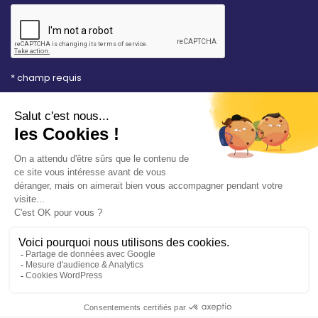
* champ requis
Votre adresse e-mail est uniquement utilisée pour
vous envoyer les lettres d'information de la Mairie de
Saint-Aubin-sur-Mer. Vous pouvez à tout moment
utiliser le lien de désabonnement intégré dans la
newsletter. Consultez notre
politique de
confidentialité
pour en savoir plus.
Vos démarches en ligne
Politique de confidentialité
Mentions légales
Accessibilité conforme à 94%