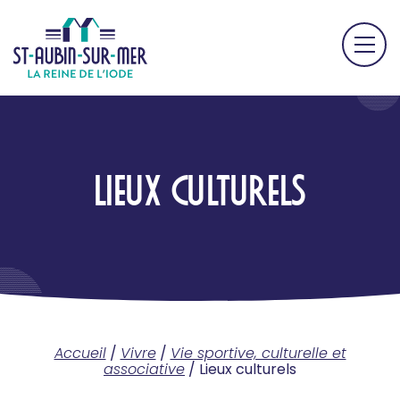
LIEUX CULTURELS
Accueil
/
Vivre
/
Vie sportive, culturelle et
associative
/
Lieux culturels