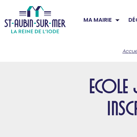
MA MAIRIE
DÉ
Accue
Ecole 
ins