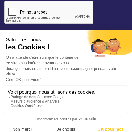
* champ requis
Votre adresse e-mail est uniquement utilisée pour
vous envoyer les lettres d'information de la Mairie de
Saint-Aubin-sur-Mer. Vous pouvez à tout moment
utiliser le lien de désabonnement intégré dans la
newsletter. Consultez notre
politique de
confidentialité
pour en savoir plus.
Vos démarches en ligne
Politique de confidentialité
Mentions légales
Accessibilité conforme à 94%